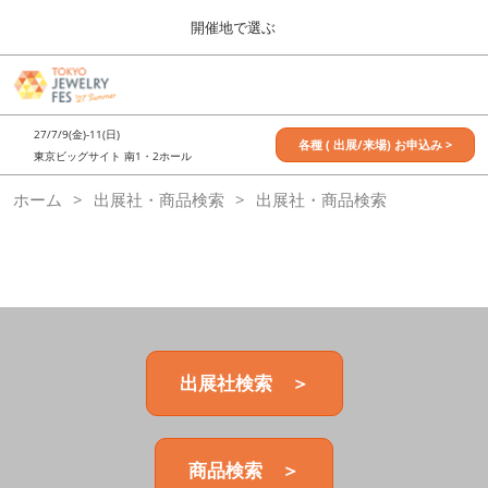
Press
ス
開催地で選ぶ
Escape
キ
to
ッ
close
7月_TOKYO JEWELRY FES
グ
プ
the
ロ
2027年07月09日
し
ー
menu.
東京ビッグサイト / Tokyo Big Sight, Japan
27/7/9(金)-11(日)
バ
各種 ( 出展/来場) お申込み >
て
東京ビッグサイト 南1・2ホール
ル
進
ナ
11月_OSAKA JEWELRY FES
ホーム
出展社・商品検索
ビ
出展社・商品検索
む
2026年11月21日
ゲ
大阪南港ATCホール/ATC HALL
ー
シ
ョ
ン
を
折
り
た
出展社検索 ＞
た
む
商品検索 ＞