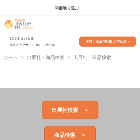
Press
ス
開催地で選ぶ
Escape
キ
to
ッ
close
7月_TOKYO JEWELRY FES
グ
プ
the
ロ
2027年07月09日
し
ー
menu.
東京ビッグサイト / Tokyo Big Sight, Japan
27/7/9(金)-11(日)
バ
各種 ( 出展/来場) お申込み >
て
東京ビッグサイト 南1・2ホール
ル
進
ナ
11月_OSAKA JEWELRY FES
ホーム
出展社・商品検索
ビ
出展社・商品検索
む
2026年11月21日
ゲ
大阪南港ATCホール/ATC HALL
ー
シ
ョ
ン
を
折
り
た
出展社検索 ＞
た
む
商品検索 ＞