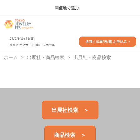
Press
ス
開催地で選ぶ
Escape
キ
to
ッ
close
7月_TOKYO JEWELRY FES
グ
プ
the
ロ
2027年07月09日
し
ー
menu.
東京ビッグサイト / Tokyo Big Sight, Japan
27/7/9(金)-11(日)
バ
各種 ( 出展/来場) お申込み >
て
東京ビッグサイト 南1・2ホール
ル
進
ナ
11月_OSAKA JEWELRY FES
ホーム
出展社・商品検索
ビ
出展社・商品検索
む
2026年11月21日
ゲ
大阪南港ATCホール/ATC HALL
ー
シ
ョ
ン
を
折
り
た
出展社検索 ＞
た
む
商品検索 ＞