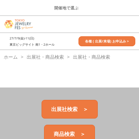
Press
ス
開催地で選ぶ
Escape
キ
to
ッ
close
7月_TOKYO JEWELRY FES
グ
プ
the
ロ
2027年07月09日
し
ー
menu.
東京ビッグサイト / Tokyo Big Sight, Japan
27/7/9(金)-11(日)
バ
各種 ( 出展/来場) お申込み >
て
東京ビッグサイト 南1・2ホール
ル
進
ナ
11月_OSAKA JEWELRY FES
ホーム
出展社・商品検索
ビ
出展社・商品検索
む
2026年11月21日
ゲ
大阪南港ATCホール/ATC HALL
ー
シ
ョ
ン
を
折
り
た
出展社検索 ＞
た
む
商品検索 ＞