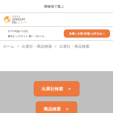
Press
ス
開催地で選ぶ
Escape
キ
to
ッ
close
7月_TOKYO JEWELRY FES
グ
プ
the
ロ
2027年07月09日
し
ー
menu.
東京ビッグサイト / Tokyo Big Sight, Japan
27/7/9(金)-11(日)
バ
各種 ( 出展/来場) お申込み >
て
東京ビッグサイト 南1・2ホール
ル
進
ナ
11月_OSAKA JEWELRY FES
ホーム
出展社・商品検索
ビ
出展社・商品検索
む
2026年11月21日
ゲ
大阪南港ATCホール/ATC HALL
ー
シ
ョ
ン
を
折
り
た
出展社検索 ＞
た
む
商品検索 ＞