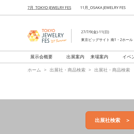
Press
ス
7月_TOKYO JEWELRY FES
11月_OSAKA JEWELRY FES
Escape
キ
to
ッ
close
プ
the
27/7/9(金)-11(日)
し
menu.
東京ビッグサイト 南1・2ホール
て
進
む
展示会概要
出展案内
来場案内
イベ
前回来場者数
会場の様子
ホーム
出展社・商品検索
出展社・商品検索
ジュエリーFES
商品特集
クリエイターFES
ゾーンマップ
ミネラル&ストーンFES
出展社検索 ＞