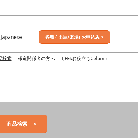
Japanese
各種 ( 出展/来場) お申込み >
nese
sh
品検索
報道関係者の方へ
TJFESお役立ちColumn
商品検索 ＞