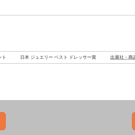
Japa
Engli
ント
日本 ジュエリー ベスト ドレッサー賞
出展社・商
ワークショップ
歴代受賞者一覧
ジュエリー修理コーナー
トークイベント