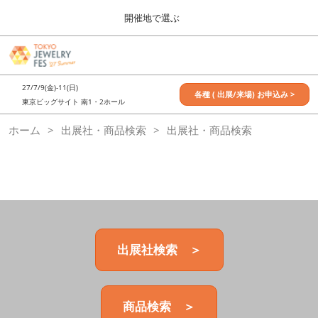
Press
ス
開催地で選ぶ
Escape
キ
to
ッ
close
7月_TOKYO JEWELRY FES
グ
プ
the
ロ
2027年07月09日
し
ー
menu.
東京ビッグサイト / Tokyo Big Sight, Japan
27/7/9(金)-11(日)
バ
各種 ( 出展/来場) お申込み >
て
東京ビッグサイト 南1・2ホール
ル
進
ナ
11月_OSAKA JEWELRY FES
ホーム
出展社・商品検索
ビ
出展社・商品検索
む
2026年11月21日
ゲ
大阪南港ATCホール/ATC HALL
ー
シ
ョ
ン
を
折
り
た
出展社検索 ＞
た
む
商品検索 ＞