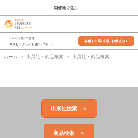
Press
ス
開催地で選ぶ
Escape
キ
to
ッ
close
7月_TOKYO JEWELRY FES
グ
プ
the
ロ
2027年07月09日
し
ー
menu.
東京ビッグサイト / Tokyo Big Sight, Japan
27/7/9(金)-11(日)
バ
各種 ( 出展/来場) お申込み >
て
東京ビッグサイト 南1・2ホール
ル
進
ナ
11月_OSAKA JEWELRY FES
ホーム
出展社・商品検索
ビ
出展社・商品検索
む
2026年11月21日
ゲ
大阪南港ATCホール/ATC HALL
ー
シ
ョ
ン
を
折
り
た
出展社検索 ＞
た
む
商品検索 ＞