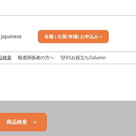
Japanese
各種 ( 出展/来場) お申込み >
nese
sh
品検索
報道関係者の方へ
TJFESお役立ちColumn
商品検索 ＞