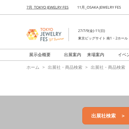
Press
ス
7月_TOKYO JEWELRY FES
11月_OSAKA JEWELRY FES
Escape
キ
to
ッ
close
プ
the
27/7/9(金)-11(日)
し
menu.
東京ビッグサイト 南1・2ホール
て
進
む
展示会概要
出展案内
来場案内
イベ
前回来場者数
会場の様子
ホーム
出展社・商品検索
出展社・商品検索
ジュエリーFES
商品特集
クリエイターFES
ゾーンマップ
ミネラル&ストーンFES
出展社検索 ＞