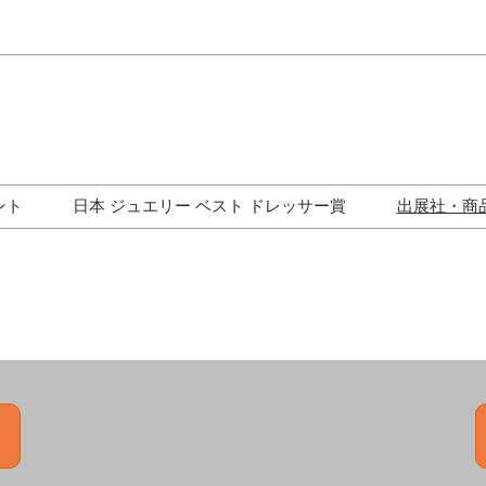
Japa
Engli
ント
日本 ジュエリー ベスト ドレッサー賞
出展社・商
ワークショップ
歴代受賞者一覧
ジュエリー修理コーナー
トークイベント