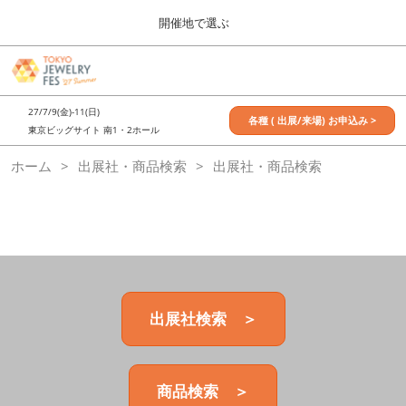
Press
ス
開催地で選ぶ
Escape
キ
to
ッ
close
7月_TOKYO JEWELRY FES
グ
プ
the
ロ
2027年07月09日
し
ー
menu.
東京ビッグサイト / Tokyo Big Sight, Japan
27/7/9(金)-11(日)
バ
各種 ( 出展/来場) お申込み >
て
東京ビッグサイト 南1・2ホール
ル
進
ナ
11月_OSAKA JEWELRY FES
ホーム
出展社・商品検索
ビ
出展社・商品検索
む
2026年11月21日
ゲ
大阪南港ATCホール/ATC HALL
ー
シ
ョ
ン
を
折
り
た
出展社検索 ＞
た
む
商品検索 ＞