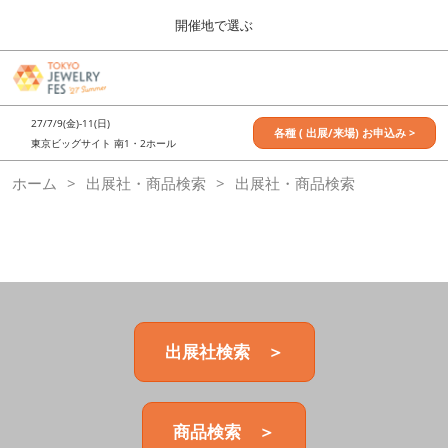
Press
ス
開催地で選ぶ
Escape
キ
to
ッ
close
7月_TOKYO JEWELRY FES
グ
プ
the
ロ
2027年07月09日
し
ー
menu.
東京ビッグサイト / Tokyo Big Sight, Japan
27/7/9(金)-11(日)
バ
各種 ( 出展/来場) お申込み >
て
東京ビッグサイト 南1・2ホール
ル
進
ナ
11月_OSAKA JEWELRY FES
ホーム
出展社・商品検索
ビ
出展社・商品検索
む
2026年11月21日
ゲ
大阪南港ATCホール/ATC HALL
ー
シ
ョ
ン
を
折
り
た
出展社検索 ＞
た
む
商品検索 ＞