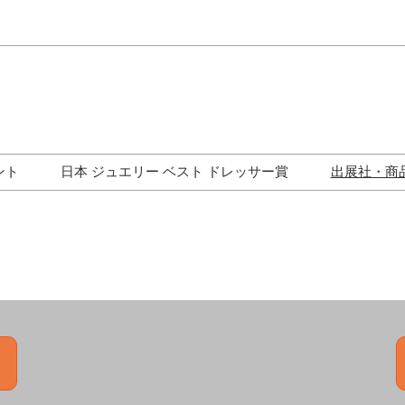
Japa
Engli
ント
日本 ジュエリー ベスト ドレッサー賞
出展社・商
ワークショップ
歴代受賞者一覧
ジュエリー修理コーナー
トークイベント