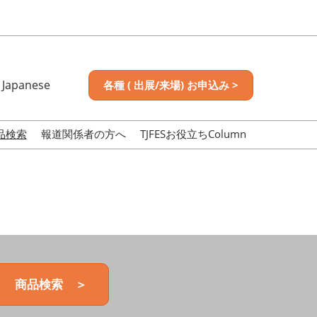
Japanese
各種 ( 出展/来場) お申込み >
nese
sh
品検索
報道関係者の方へ
TJFESお役立ちColumn
商品検索 ＞