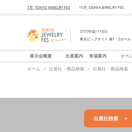
Press
ス
7月_TOKYO JEWELRY FES
11月_OSAKA JEWELRY FES
Escape
キ
to
ッ
close
プ
the
27/7/9(金)-11(日)
し
menu.
東京ビッグサイト 南1・2ホール
て
進
む
展示会概要
出展案内
来場案内
イベ
前回来場者数
会場の様子
ホーム
出展社・商品検索
出展社・商品検索
ジュエリーFES
商品特集
クリエイターFES
ゾーンマップ
ミネラル&ストーンFES
出展社検索 ＞