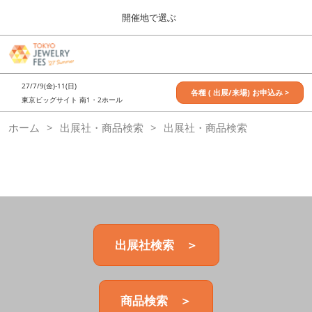
Press
ス
開催地で選ぶ
Escape
キ
to
ッ
close
7月_TOKYO JEWELRY FES
グ
プ
the
ロ
2027年07月09日
し
ー
menu.
東京ビッグサイト / Tokyo Big Sight, Japan
27/7/9(金)-11(日)
バ
各種 ( 出展/来場) お申込み >
て
東京ビッグサイト 南1・2ホール
ル
進
ナ
11月_OSAKA JEWELRY FES
ホーム
出展社・商品検索
ビ
出展社・商品検索
む
2026年11月21日
ゲ
大阪南港ATCホール/ATC HALL
ー
シ
ョ
ン
を
折
り
た
出展社検索 ＞
た
む
商品検索 ＞