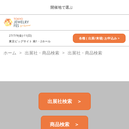
Press
ス
開催地で選ぶ
Escape
キ
to
ッ
close
7月_TOKYO JEWELRY FES
グ
プ
the
ロ
2027年07月09日
し
ー
menu.
東京ビッグサイト / Tokyo Big Sight, Japan
27/7/9(金)-11(日)
バ
各種 ( 出展/来場) お申込み >
て
東京ビッグサイト 南1・2ホール
ル
進
ナ
11月_OSAKA JEWELRY FES
ホーム
出展社・商品検索
ビ
出展社・商品検索
む
2026年11月21日
ゲ
大阪南港ATCホール/ATC HALL
ー
シ
ョ
ン
を
折
り
た
出展社検索 ＞
た
む
商品検索 ＞