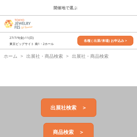
Press
ス
開催地で選ぶ
Escape
キ
to
ッ
close
7月_TOKYO JEWELRY FES
グ
プ
the
ロ
2027年07月09日
し
ー
menu.
東京ビッグサイト / Tokyo Big Sight, Japan
27/7/9(金)-11(日)
バ
各種 ( 出展/来場) お申込み >
て
東京ビッグサイト 南1・2ホール
ル
進
ナ
11月_OSAKA JEWELRY FES
ホーム
出展社・商品検索
ビ
出展社・商品検索
む
2026年11月21日
ゲ
大阪南港ATCホール/ATC HALL
ー
シ
ョ
ン
を
折
り
た
出展社検索 ＞
た
む
商品検索 ＞