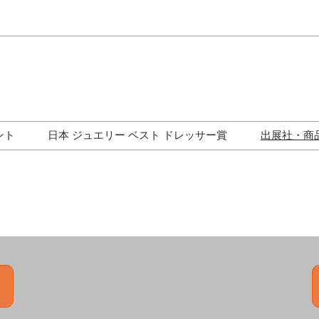
Japa
Engli
ント
日本 ジュエリー ベスト ドレッサー賞
出展社・商
ワークショップ
歴代受賞者一覧
ジュエリー修理コーナー
トークイベント