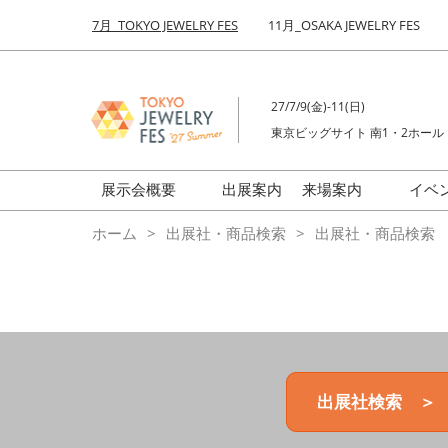
Press
ス
7月_TOKYO JEWELRY FES
11月_OSAKA JEWELRY FES
Escape
キ
to
ッ
close
プ
the
27/7/9(金)-11(日)
し
menu.
東京ビッグサイト 南1・2ホール
て
進
む
展示会概要
出展案内
来場案内
イベ
前回来場者数
会場の様子
ホーム
出展社・商品検索
出展社・商品検索
ジュエリーFES
商品特集
クリエイターFES
ゾーンマップ
ミネラル&ストーンFES
出展社検索 ＞