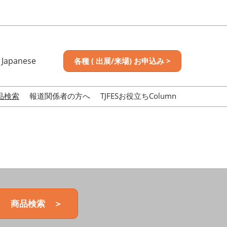
Japanese
各種 ( 出展/来場) お申込み >
nese
sh
品検索
報道関係者の方へ
TJFESお役立ちColumn
商品検索 ＞