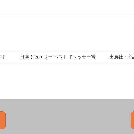
Japa
Engli
ント
日本 ジュエリー ベスト ドレッサー賞
出展社・商
ワークショップ
歴代受賞者一覧
ジュエリー修理コーナー
トークイベント