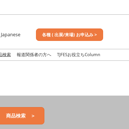
Japanese
各種 ( 出展/来場) お申込み >
nese
sh
品検索
報道関係者の方へ
TJFESお役立ちColumn
商品検索 ＞