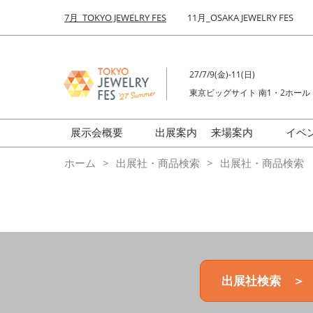
Press
ス
7月_TOKYO JEWELRY FES
11月_OSAKA JEWELRY FES
Escape
キ
to
ッ
close
プ
the
27/7/9(金)-11(日)
し
menu.
東京ビッグサイト 南1・2ホール
て
進
む
展示会概要
出展案内
来場案内
イベ
前回来場者数
会場の様子
ホーム
出展社・商品検索
出展社・商品検索
ジュエリーFES
商品特集
クリエイターFES
ゾーンマップ
ミネラル&ストーンFES
出展社検索 ＞