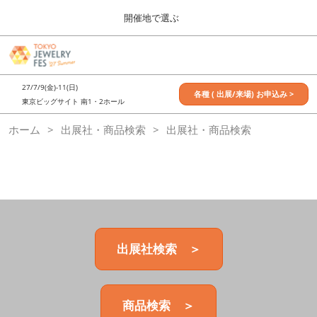
Press
ス
開催地で選ぶ
Escape
キ
to
ッ
close
7月_TOKYO JEWELRY FES
グ
プ
the
ロ
2027年07月09日
し
ー
menu.
東京ビッグサイト / Tokyo Big Sight, Japan
27/7/9(金)-11(日)
バ
各種 ( 出展/来場) お申込み >
て
東京ビッグサイト 南1・2ホール
ル
進
ナ
11月_OSAKA JEWELRY FES
ホーム
出展社・商品検索
ビ
出展社・商品検索
む
2026年11月21日
ゲ
大阪南港ATCホール/ATC HALL
ー
シ
ョ
ン
を
折
り
た
出展社検索 ＞
た
む
商品検索 ＞