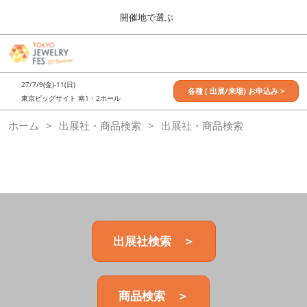
Press
ス
開催地で選ぶ
Escape
キ
to
ッ
close
7月_TOKYO JEWELRY FES
グ
プ
the
ロ
2027年07月09日
し
ー
menu.
東京ビッグサイト / Tokyo Big Sight, Japan
27/7/9(金)-11(日)
バ
各種 ( 出展/来場) お申込み >
て
東京ビッグサイト 南1・2ホール
ル
進
ナ
11月_OSAKA JEWELRY FES
ホーム
出展社・商品検索
ビ
出展社・商品検索
む
2026年11月21日
ゲ
大阪南港ATCホール/ATC HALL
ー
シ
ョ
ン
を
折
り
た
出展社検索 ＞
た
む
商品検索 ＞