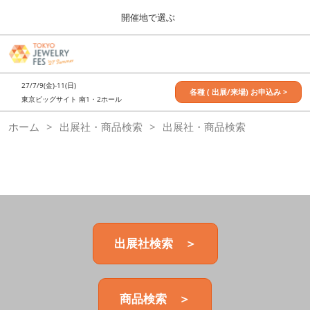
Press
ス
開催地で選ぶ
Escape
キ
to
ッ
close
7月_TOKYO JEWELRY FES
グ
プ
the
ロ
2027年07月09日
し
ー
menu.
東京ビッグサイト / Tokyo Big Sight, Japan
27/7/9(金)-11(日)
バ
各種 ( 出展/来場) お申込み >
て
東京ビッグサイト 南1・2ホール
ル
進
ナ
11月_OSAKA JEWELRY FES
ホーム
出展社・商品検索
ビ
出展社・商品検索
む
2026年11月21日
ゲ
大阪南港ATCホール/ATC HALL
ー
シ
ョ
ン
を
折
り
た
出展社検索 ＞
た
む
商品検索 ＞