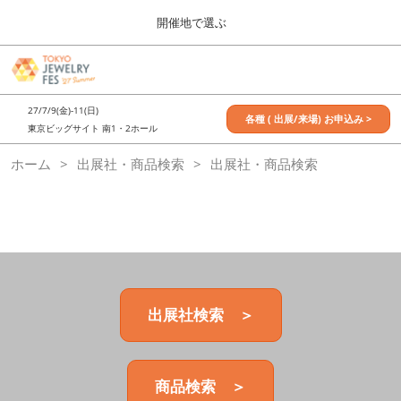
Press
ス
開催地で選ぶ
Escape
キ
to
ッ
close
7月_TOKYO JEWELRY FES
グ
プ
the
ロ
2027年07月09日
し
ー
menu.
東京ビッグサイト / Tokyo Big Sight, Japan
27/7/9(金)-11(日)
バ
各種 ( 出展/来場) お申込み >
て
東京ビッグサイト 南1・2ホール
ル
進
ナ
11月_OSAKA JEWELRY FES
ホーム
出展社・商品検索
ビ
出展社・商品検索
む
2026年11月21日
ゲ
大阪南港ATCホール/ATC HALL
ー
シ
ョ
ン
を
折
り
た
出展社検索 ＞
た
む
商品検索 ＞