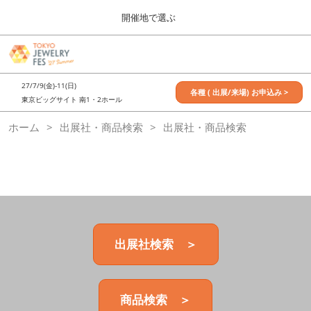
Press
ス
開催地で選ぶ
Escape
キ
to
ッ
close
7月_TOKYO JEWELRY FES
グ
プ
the
ロ
2027年07月09日
し
ー
menu.
東京ビッグサイト / Tokyo Big Sight, Japan
27/7/9(金)-11(日)
バ
各種 ( 出展/来場) お申込み >
て
東京ビッグサイト 南1・2ホール
ル
進
ナ
11月_OSAKA JEWELRY FES
ホーム
出展社・商品検索
ビ
出展社・商品検索
む
2026年11月21日
ゲ
大阪南港ATCホール/ATC HALL
ー
シ
ョ
ン
を
折
り
た
出展社検索 ＞
た
む
商品検索 ＞