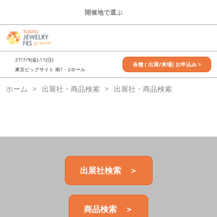
Press
ス
開催地で選ぶ
Escape
キ
to
ッ
close
7月_TOKYO JEWELRY FES
グ
プ
the
ロ
2027年07月09日
し
ー
menu.
東京ビッグサイト / Tokyo Big Sight, Japan
27/7/9(金)-11(日)
バ
各種 ( 出展/来場) お申込み >
て
東京ビッグサイト 南1・2ホール
ル
進
ナ
11月_OSAKA JEWELRY FES
ホーム
出展社・商品検索
ビ
出展社・商品検索
む
2026年11月21日
ゲ
大阪南港ATCホール/ATC HALL
ー
シ
ョ
ン
を
折
り
た
出展社検索 ＞
た
む
商品検索 ＞