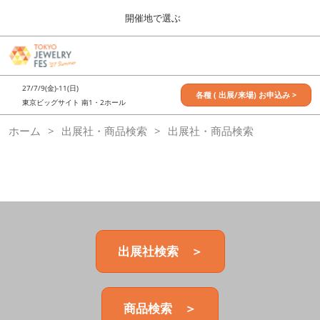
Press
ス
開催地で選ぶ
Escape
キ
to
ッ
close
7月_TOKYO JEWELRY FES
グ
プ
the
ロ
2027年07月09日
し
ー
menu.
東京ビッグサイト / Tokyo Big Sight, Japan
27/7/9(金)-11(日)
バ
各種 ( 出展/来場) お申込み >
て
東京ビッグサイト 南1・2ホール
ル
進
ナ
11月_OSAKA JEWELRY FES
ホーム
出展社・商品検索
ビ
出展社・商品検索
む
2026年11月21日
ゲ
大阪南港ATCホール/ATC HALL
ー
シ
ョ
ン
を
折
り
た
出展社検索 ＞
た
む
商品検索 ＞