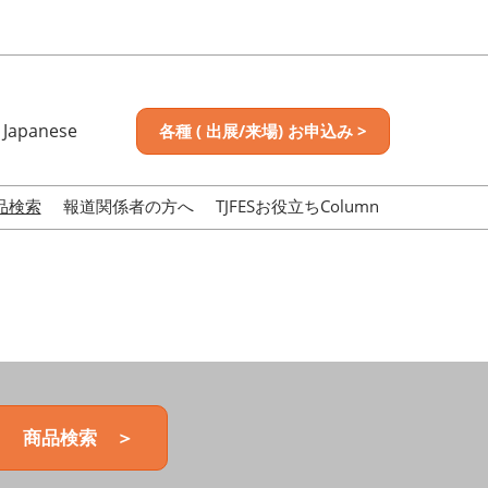
Japanese
各種 ( 出展/来場) お申込み >
nese
sh
品検索
報道関係者の方へ
TJFESお役立ちColumn
商品検索 ＞