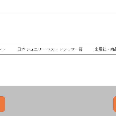
Japa
Engli
ント
日本 ジュエリー ベスト ドレッサー賞
出展社・商
ワークショップ
歴代受賞者一覧
ジュエリー修理コーナー
トークイベント