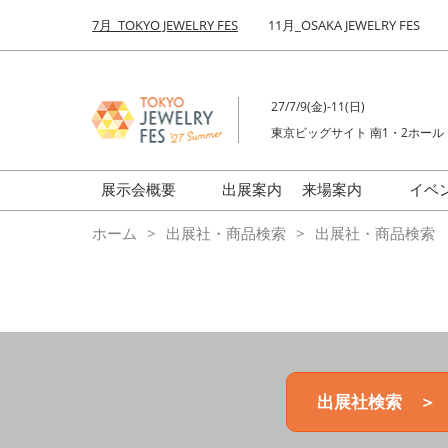
Press
ス
7月_TOKYO JEWELRY FES
11月_OSAKA JEWELRY FES
Escape
キ
to
ッ
close
プ
the
27/7/9(金)-11(日)
し
menu.
東京ビッグサイト 南1・2ホール
て
進
む
展示会概要
出展案内
来場案内
イベ
前回来場者数
会場の様子
ホーム
出展社・商品検索
出展社・商品検索
ジュエリーFES
商品特集
クリエイターFES
ゾーンマップ
ミネラル&ストーンFES
出展社検索 ＞