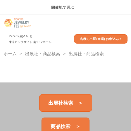
Press
ス
開催地で選ぶ
Escape
キ
to
ッ
close
7月_TOKYO JEWELRY FES
グ
プ
the
ロ
2027年07月09日
し
ー
menu.
東京ビッグサイト / Tokyo Big Sight, Japan
27/7/9(金)-11(日)
バ
各種 ( 出展/来場) お申込み >
て
東京ビッグサイト 南1・2ホール
ル
進
ナ
11月_OSAKA JEWELRY FES
ホーム
出展社・商品検索
ビ
出展社・商品検索
む
2026年11月21日
ゲ
大阪南港ATCホール/ATC HALL
ー
シ
ョ
ン
を
折
り
た
出展社検索 ＞
た
む
商品検索 ＞