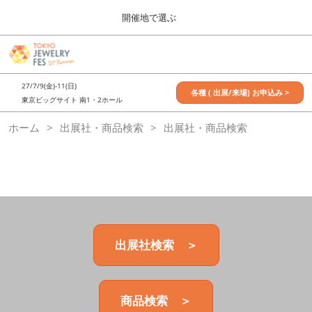
Press
ス
開催地で選ぶ
Escape
キ
to
ッ
close
7月_TOKYO JEWELRY FES
グ
プ
the
ロ
2027年07月09日
し
ー
menu.
東京ビッグサイト / Tokyo Big Sight, Japan
27/7/9(金)-11(日)
バ
各種 ( 出展/来場) お申込み >
て
東京ビッグサイト 南1・2ホール
ル
進
ナ
11月_OSAKA JEWELRY FES
ホーム
出展社・商品検索
ビ
出展社・商品検索
む
2026年11月21日
ゲ
大阪南港ATCホール/ATC HALL
ー
シ
ョ
ン
を
折
り
た
出展社検索 ＞
た
む
商品検索 ＞