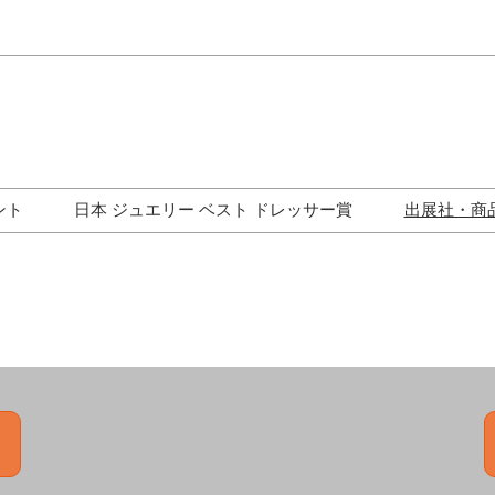
Japa
Engli
ント
日本 ジュエリー ベスト ドレッサー賞
出展社・商
ワークショップ
歴代受賞者一覧
ジュエリー修理コーナー
トークイベント