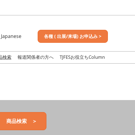
Japanese
各種 ( 出展/来場) お申込み >
nese
sh
品検索
報道関係者の方へ
TJFESお役立ちColumn
商品検索 ＞