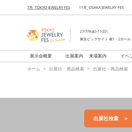
Press
ス
7月_TOKYO JEWELRY FES
11月_OSAKA JEWELRY FES
Escape
キ
to
ッ
close
プ
the
27/7/9(金)-11(日)
し
menu.
東京ビッグサイト 南1・2ホール
て
進
む
展示会概要
出展案内
来場案内
イベ
前回来場者数
会場の様子
ホーム
出展社・商品検索
出展社・商品検索
ジュエリーFES
商品特集
クリエイターFES
ゾーンマップ
ミネラル&ストーンFES
出展社検索 ＞