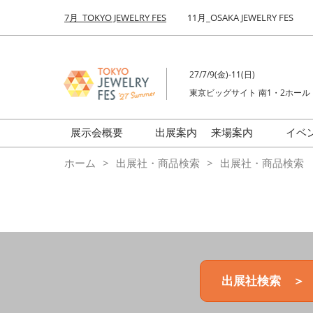
Press
ス
7月_TOKYO JEWELRY FES
11月_OSAKA JEWELRY FES
Escape
キ
to
ッ
close
プ
the
27/7/9(金)-11(日)
し
menu.
東京ビッグサイト 南1・2ホール
て
進
む
展示会概要
出展案内
来場案内
イベ
前回来場者数
会場の様子
ホーム
出展社・商品検索
出展社・商品検索
ジュエリーFES
商品特集
クリエイターFES
ゾーンマップ
ミネラル&ストーンFES
出展社検索 ＞