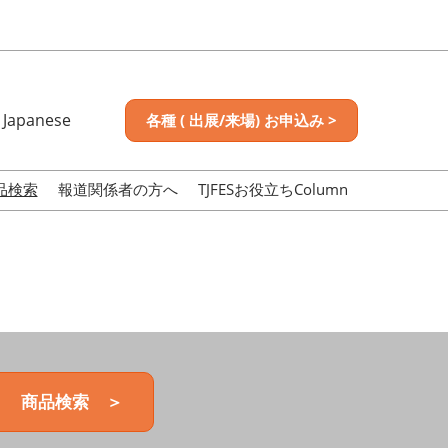
Japanese
各種 ( 出展/来場) お申込み >
nese
sh
品検索
報道関係者の方へ
TJFESお役立ちColumn
商品検索 ＞