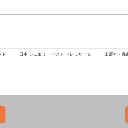
Japa
Engli
ント
日本 ジュエリー ベスト ドレッサー賞
出展社・商
ワークショップ
歴代受賞者一覧
ジュエリー修理コーナー
トークイベント