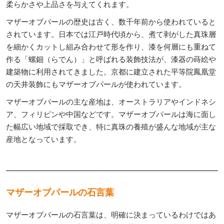
柔らかさや上品さを与えてくれます。
マザーオブパールの歴史は古く、数千年前から使われていると
されています。日本では江戸時代頃から、煮て剥がした真珠層
を細かくカットし組み合わせて形を作り、漆を何層にも重ねて
作る「螺鈿（らでん）」と呼ばれる装飾技法が、漆器の蒔絵や
建築物に利用されてきました。京都に建立された平等院鳳凰堂
の天井装飾にもマザーオブパールが使われています。
マザーオブパールの主な産地は、オーストラリアやインドネシ
ア、フィリピンや中国などです。マザーオブパールは海に面し
た幅広い地域で採取でき、特に真珠の養殖が盛んな地域が主な
産地となっています。
マザーオブパールの石言葉
マザーオブパールの石言葉は、明確に決まっているわけではあ