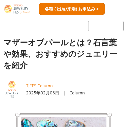
ス
ペ
各種 ( 出展/来場) お申込み >
キ
ー
ッ
ジ
プ
ナ
し
ビ
ゲ
て
マザーオブパールとは？石言葉
ー
進
シ
や効果、おすすめのジュエリー
む
ョ
ン
を紹介
を
開
く
TJFES Column
2025年02月06日
Column