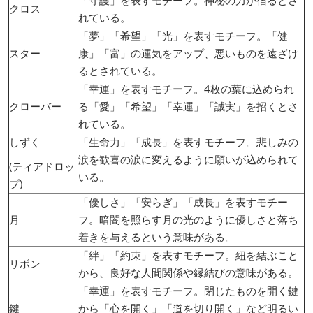
クロス
れている。
「夢」「希望」「光」を表すモチーフ。「健
スター
康」「富」の運気をアップ、悪いものを遠ざけ
るとされている。
「幸運」を表すモチーフ。4枚の葉に込められ
クローバー
る「愛」「希望」「幸運」「誠実」を招くとさ
れている。
しずく
「生命力」「成長」を表すモチーフ。悲しみの
涙を歓喜の涙に変えるように願いが込められて
(ティアドロッ
いる。
プ)
「優しさ」「安らぎ」「成長」を表すモチー
月
フ。暗闇を照らす月の光のように優しさと落ち
着きを与えるという意味がある。
「絆」「約束」を表すモチーフ。紐を結ぶこと
リボン
から、良好な人間関係や縁結びの意味がある。
「幸運」を表すモチーフ。閉じたものを開く鍵
鍵
から「心を開く」「道を切り開く」など明るい