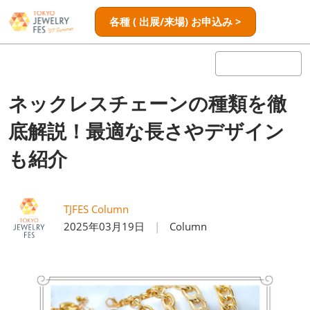
ス
ペ
各種 ( 出展/来場) お申込み >
キ
ー
ッ
ジ
プ
ナ
し
ビ
ゲ
て
ネックレスチェーンの種類を徹
ー
進
シ
底解説！最適な長さやデザイン
む
ョ
ン
も紹介
を
開
く
TJFES Column
2025年03月19日
Column