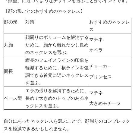
「卵型」に近づくようなデザインを選ぶことがポイントです。
【顔の形ごとのおすすめのネックレス】
顔の形
対策
おすすめのネックレ
ス
顔周りのボリュームを解消する
マチネ
丸顔
ために、顔から離れた少し長め
オペラ
のネックレスを選ぶ。
縦長のフェイスラインの印象を
チョーカー
軽減するために、横ラインを強
面長
調できる首元に近いネックレス
プリンセス
を選ぶ。
エラの張りを解消するために、
マチネ
ベース型
長めで大きめのトップのあるネ
大きめモチーフ
ックレスを選ぶ。
自分にあったネックレスを選ぶことで、顔周りのコンプレック
スを軽減できるかもしれません。