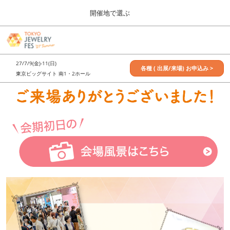
Press
ス
開催地で選ぶ
Escape
キ
to
ッ
close
7月_TOKYO JEWELRY FES
グ
プ
the
ロ
2027年07月09日
し
ー
menu.
東京ビッグサイト / Tokyo Big Sight, Japan
27/7/9(金)-11(日)
バ
各種 ( 出展/来場) お申込み >
て
東京ビッグサイト 南1・2ホール
ル
進
ナ
11月_OSAKA JEWELRY FES
ビ
む
2026年11月21日
ゲ
大阪南港ATCホール/ATC HALL
ー
シ
ョ
ン
を
折
り
た
た
む