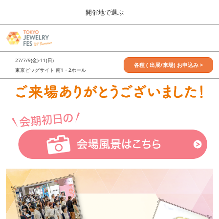
Press
ス
開催地で選ぶ
Escape
キ
to
ッ
close
7月_TOKYO JEWELRY FES
グ
プ
the
ロ
2027年07月09日
し
ー
menu.
東京ビッグサイト / Tokyo Big Sight, Japan
27/7/9(金)-11(日)
バ
各種 ( 出展/来場) お申込み >
て
東京ビッグサイト 南1・2ホール
ル
進
ナ
11月_OSAKA JEWELRY FES
ビ
む
2026年11月21日
ゲ
大阪南港ATCホール/ATC HALL
ー
シ
ョ
ン
を
折
り
た
た
む