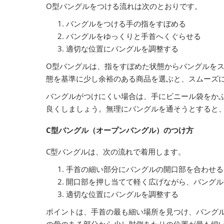
O型バングルをつける流れは次のとおりです。
バングルをつける手の指をすぼめる
バングルをゆっくりと手首へくぐらせる
適切な位置にバングルを調整する
O型バングルは、指をすぼめた状態からバングルを
態を基準に少し余裕のある商品を選ぶと、スムーズ
バングルがつけにくい場合は、手にビニール袋をか
良くしましょう。無理にバングルを通そうとすると
C型バングル（オープンバングル）のつけ方
C型バングルは、次の流れで着用します。
手首の細い部分にバングルの開口部を合わせる
開口部を押し当てて軽く広げながら、バングル
適切な位置にバングルを調整する
ポイントは、手首の最も細い場所を見つけ、バング
の骨のある部分から少し肘側あたりの位置が最も細