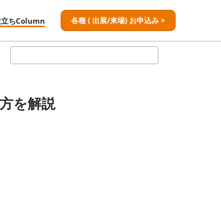
各種 ( 出展/来場) お申込み >
役立ちColumn
検
索
方を解説