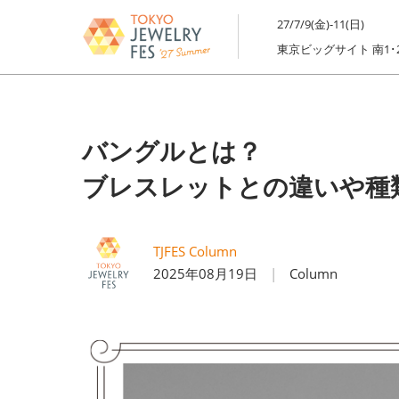
ス
27/7/9(金)-11(日)
キ
東京ビッグサイト 南1･
ッ
プ
し
て
バングルとは？
進
む
ブレスレットとの違いや種
TJFES Column
2025年08月19日
Column