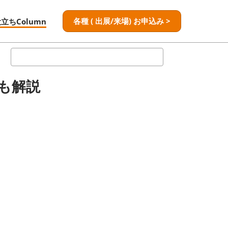
各種 ( 出展/来場) お申込み >
役立ちColumn
検
索
も解説