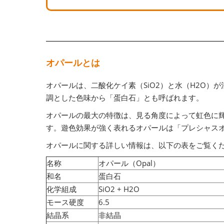
オパールとは
オパールは、二酸化ケイ素（SiO2）と水（H2O
調とした色味から「蛋白石」とも呼ばれます。
オパールの最大の特徴は、見る角度によって虹色に
す。遊色効果が強く表れるオパールは「プレシャス
オパールに関する詳しい情報は、以下の表をご覧く
名称
オパール（Opal）
和名
蛋白石
化学組成
SiO2 + H2O
モース硬度
6.5
結晶系
非結晶