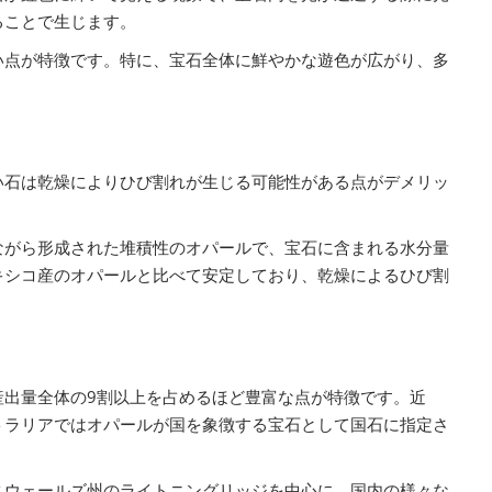
ることで生じます。
い点が特徴です。特に、宝石全体に鮮やかな遊色が広がり、多
い石は乾燥によりひび割れが生じる可能性がある点がデメリッ
ながら形成された堆積性のオパールで、宝石に含まれる水分量
キシコ産のオパールと比べて安定しており、乾燥によるひび割
産出量全体の9割以上を占めるほど豊富な点が特徴です。近
トラリアではオパールが国を象徴する宝石として国石に指定さ
スウェールズ州のライトニングリッジを中心に、国内の様々な