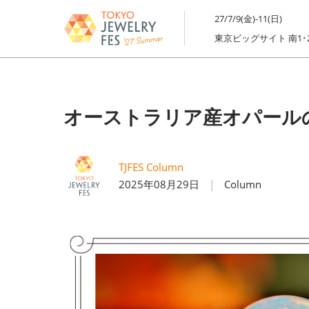
ス
27/7/9(金)-11(日)
キ
東京ビッグサイト 南1･
ッ
プ
し
て
オーストラリア産オパール
進
む
TJFES Column
2025年08月29日
Column