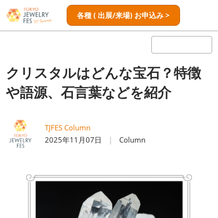
ス
ペ
各種 ( 出展/来場) お申込み >
キ
ー
ッ
ジ
プ
ナ
し
ビ
ゲ
て
クリスタルはどんな宝石？特徴
ー
進
シ
や語源、石言葉などを紹介
む
ョ
ン
を
開
TJFES Column
く
2025年11月07日
Column