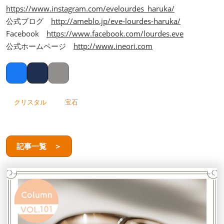
https://www.instagram.com/evelourdes_haruka/
公式ブログ
http://ameblo.jp/eve-lourdes-haruka/
Facebook
https://www.facebook.com/lourdes.eve
公式ホームページ
http://www.ineori.com
Facebook
Twitter
Copy link
クリスタル
宝石
記事一覧 ＞