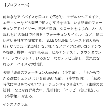
【プロフィール】
前向きなアドバイスが口コミで広がり、モデルやヘアメイク、
エディターなどの業界で絶大な支持を得る、いま話題のフォー
チュンアドバイザー。西洋占星術、タロットをはじめ、人生の
流れを24の節目で区切る「フォーチュンサイクル」など、幅広
い占いを独学で研究する。 ELLE ONLINE（ハースト婦人画報
社）や VOCE（講談社）など様々なメディアに占いコンテンツ
を提供。櫻井・有吉THE夜会、ヒルナンデス！、ダウンタウン
DX、ラヴィット！、ひるおび、などテレビ出演し、元気にな
れるアドバイスが大好評。
著書『運命のフォーチュンAmulet』（小学館）、「今からで
きる画数チェンジ よい名前 悪い名前」（小学館刊）、「風の
時代に幸せをつかむ! “フォーチュンサイクル占い”」（主婦の友
社刊） などが好評発売中。最新刊に 『ハッピー推し活占い』
（小学館） がある。
インスタグラム