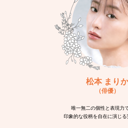
松本 まり
（俳優）
唯一無二の個性と表現力
印象的な役柄を自在に演じる