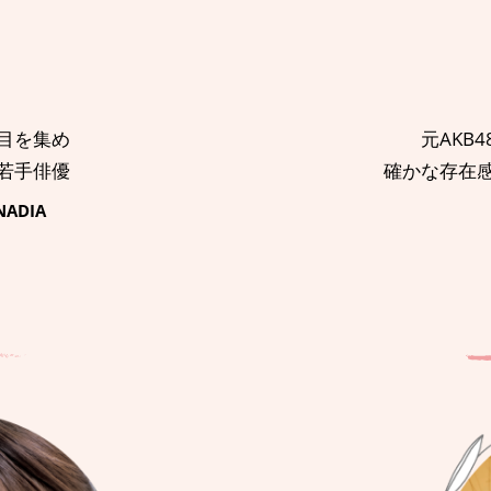
元AKB
目を集め
確かな存在
若手俳優
ADIA