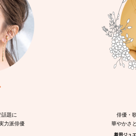
か
俳優・
で話題に
華やかさ
実力派俳優
着用ジュエリ