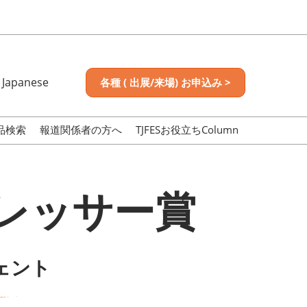
Japanese
各種 ( 出展/来場) お申込み >
nese
sh
品検索
報道関係者の方へ
TJFESお役立ちColumn
ドレッサー賞
ジェント