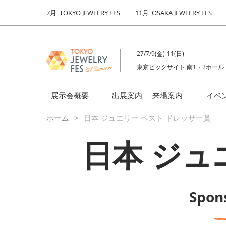
Press
ス
7月_TOKYO JEWELRY FES
11月_OSAKA JEWELRY FES
Escape
キ
to
ッ
close
プ
the
27/7/9(金)-11(日)
し
menu.
東京ビッグサイト 南1・2ホール
て
進
む
展示会概要
出展案内
来場案内
イベ
前回来場者数
会場の様子
ホーム
日本 ジュエリー ベスト ドレッサー賞
ジュエリーFES
商品特集
日本 ジュ
クリエイターFES
ゾーンマップ
ミネラル&ストーンFES
Spo