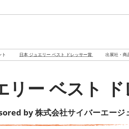
Japa
Engli
ント
日本 ジュエリー ベスト ドレッサー賞
出展社・商
ワークショップ
歴代受賞者一覧
ジュエリー修理コーナー
エリー ベスト 
トークイベント
nsored by 株式会社サイバーエー