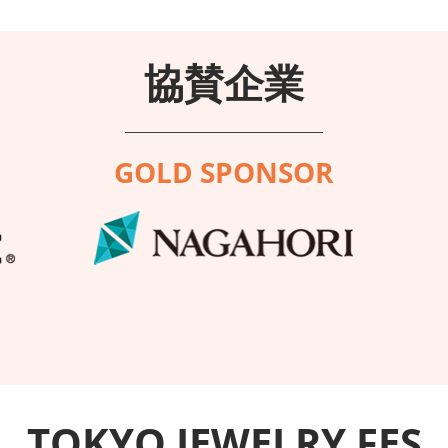
協賛企業
GOLD SPONSOR
TOKYO JEWELRY FES