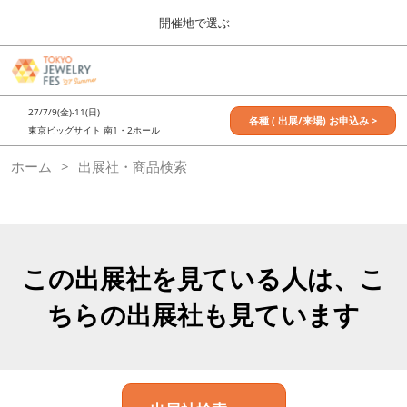
Press
ス
開催地で選ぶ
Escape
キ
to
ッ
close
7月_TOKYO JEWELRY FES
グ
プ
the
ロ
2027年07月09日
し
ー
menu.
東京ビッグサイト / Tokyo Big Sight, Japan
27/7/9(金)-11(日)
バ
各種 ( 出展/来場) お申込み >
て
東京ビッグサイト 南1・2ホール
ル
進
ナ
11月_OSAKA JEWELRY FES
ホーム
出展社・商品検索
ビ
む
2026年11月21日
ゲ
大阪南港ATCホール/ATC HALL
ー
シ
ョ
ン
を
この出展社を見ている人は、こ
折
り
ちらの出展社も見ています
た
た
む