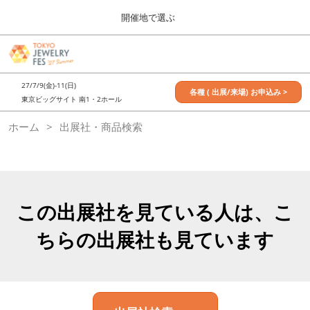
Press
ス
開催地で選ぶ
Escape
キ
to
ッ
close
7月_TOKYO JEWELRY FES
グ
プ
the
ロ
2027年07月09日
し
ー
menu.
東京ビッグサイト / Tokyo Big Sight, Japan
27/7/9(金)-11(日)
バ
各種 ( 出展/来場) お申込み >
て
東京ビッグサイト 南1・2ホール
ル
進
ナ
11月_OSAKA JEWELRY FES
ホーム
出展社・商品検索
ビ
む
2026年11月21日
ゲ
大阪南港ATCホール/ATC HALL
ー
シ
ョ
ン
を
この出展社を見ている人は、こ
折
り
ちらの出展社も見ています
た
た
む