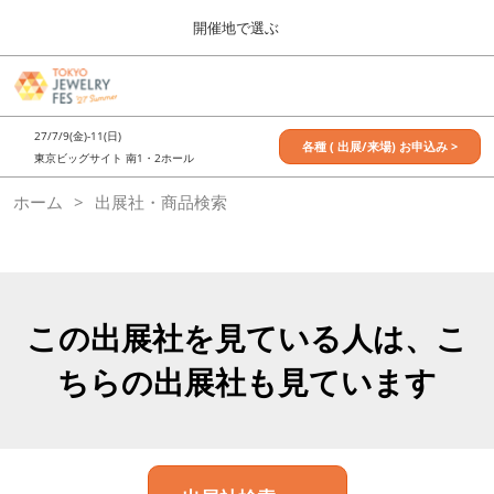
Press
ス
開催地で選ぶ
Escape
キ
to
ッ
close
7月_TOKYO JEWELRY FES
グ
プ
the
ロ
2027年07月09日
し
ー
menu.
東京ビッグサイト / Tokyo Big Sight, Japan
27/7/9(金)-11(日)
バ
各種 ( 出展/来場) お申込み >
て
東京ビッグサイト 南1・2ホール
ル
進
ナ
11月_OSAKA JEWELRY FES
ホーム
出展社・商品検索
ビ
む
2026年11月21日
ゲ
大阪南港ATCホール/ATC HALL
ー
シ
ョ
ン
を
この出展社を見ている人は、こ
折
り
ちらの出展社も見ています
た
た
む