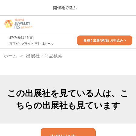
Press
ス
開催地で選ぶ
Escape
キ
to
ッ
close
7月_TOKYO JEWELRY FES
グ
プ
the
ロ
2027年07月09日
し
ー
menu.
東京ビッグサイト / Tokyo Big Sight, Japan
27/7/9(金)-11(日)
バ
各種 ( 出展/来場) お申込み >
て
東京ビッグサイト 南1・2ホール
ル
進
ナ
11月_OSAKA JEWELRY FES
ホーム
出展社・商品検索
ビ
む
2026年11月21日
ゲ
大阪南港ATCホール/ATC HALL
ー
シ
ョ
ン
を
この出展社を見ている人は、こ
折
り
ちらの出展社も見ています
た
た
む