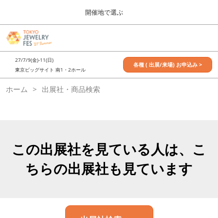
Press
ス
開催地で選ぶ
Escape
キ
to
ッ
close
7月_TOKYO JEWELRY FES
グ
プ
the
ロ
2027年07月09日
し
ー
menu.
東京ビッグサイト / Tokyo Big Sight, Japan
27/7/9(金)-11(日)
バ
各種 ( 出展/来場) お申込み >
て
東京ビッグサイト 南1・2ホール
ル
進
ナ
11月_OSAKA JEWELRY FES
ホーム
出展社・商品検索
ビ
む
2026年11月21日
ゲ
大阪南港ATCホール/ATC HALL
ー
シ
ョ
ン
を
この出展社を見ている人は、こ
折
り
ちらの出展社も見ています
た
た
む