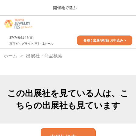
Press
ス
開催地で選ぶ
Escape
キ
to
ッ
close
7月_TOKYO JEWELRY FES
グ
プ
the
ロ
2027年07月09日
し
ー
menu.
東京ビッグサイト / Tokyo Big Sight, Japan
27/7/9(金)-11(日)
バ
各種 ( 出展/来場) お申込み >
て
東京ビッグサイト 南1・2ホール
ル
進
ナ
11月_OSAKA JEWELRY FES
ホーム
出展社・商品検索
ビ
む
2026年11月21日
ゲ
大阪南港ATCホール/ATC HALL
ー
シ
ョ
ン
を
この出展社を見ている人は、こ
折
り
ちらの出展社も見ています
た
た
む