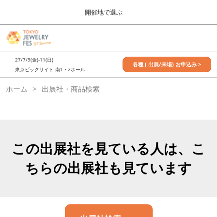
Press
ス
開催地で選ぶ
Escape
キ
to
ッ
close
7月_TOKYO JEWELRY FES
グ
プ
the
ロ
2027年07月09日
し
ー
menu.
東京ビッグサイト / Tokyo Big Sight, Japan
27/7/9(金)-11(日)
バ
各種 ( 出展/来場) お申込み >
て
東京ビッグサイト 南1・2ホール
ル
進
ナ
11月_OSAKA JEWELRY FES
ホーム
出展社・商品検索
ビ
む
2026年11月21日
ゲ
大阪南港ATCホール/ATC HALL
ー
シ
ョ
ン
を
この出展社を見ている人は、こ
折
り
ちらの出展社も見ています
た
た
む