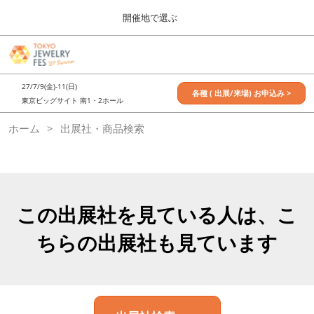
Press
ス
開催地で選ぶ
Escape
キ
to
ッ
close
7月_TOKYO JEWELRY FES
グ
プ
the
ロ
2027年07月09日
し
ー
menu.
東京ビッグサイト / Tokyo Big Sight, Japan
27/7/9(金)-11(日)
バ
各種 ( 出展/来場) お申込み >
て
東京ビッグサイト 南1・2ホール
ル
進
ナ
11月_OSAKA JEWELRY FES
ホーム
出展社・商品検索
ビ
む
2026年11月21日
ゲ
大阪南港ATCホール/ATC HALL
ー
シ
ョ
ン
を
この出展社を見ている人は、こ
折
り
ちらの出展社も見ています
た
た
む