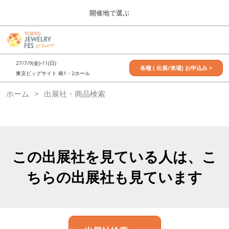
Press
ス
開催地で選ぶ
Escape
キ
to
ッ
close
7月_TOKYO JEWELRY FES
グ
プ
the
ロ
2027年07月09日
し
ー
menu.
東京ビッグサイト / Tokyo Big Sight, Japan
27/7/9(金)-11(日)
バ
各種 ( 出展/来場) お申込み >
て
東京ビッグサイト 南1・2ホール
ル
進
ナ
11月_OSAKA JEWELRY FES
ホーム
出展社・商品検索
ビ
む
2026年11月21日
ゲ
大阪南港ATCホール/ATC HALL
ー
シ
ョ
ン
を
この出展社を見ている人は、こ
折
り
ちらの出展社も見ています
た
た
む