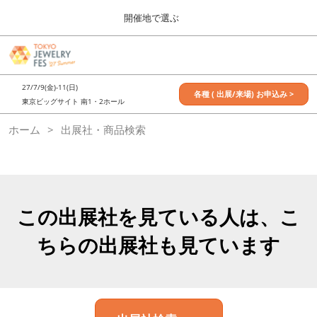
Press
ス
開催地で選ぶ
Escape
キ
to
ッ
close
7月_TOKYO JEWELRY FES
グ
プ
the
ロ
2027年07月09日
し
ー
menu.
東京ビッグサイト / Tokyo Big Sight, Japan
27/7/9(金)-11(日)
バ
各種 ( 出展/来場) お申込み >
て
東京ビッグサイト 南1・2ホール
ル
進
ナ
11月_OSAKA JEWELRY FES
ホーム
出展社・商品検索
ビ
む
2026年11月21日
ゲ
大阪南港ATCホール/ATC HALL
ー
シ
ョ
ン
を
この出展社を見ている人は、こ
折
り
ちらの出展社も見ています
た
た
む