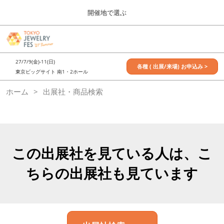
Press
ス
開催地で選ぶ
Escape
キ
to
ッ
close
7月_TOKYO JEWELRY FES
グ
プ
the
ロ
2027年07月09日
し
ー
menu.
東京ビッグサイト / Tokyo Big Sight, Japan
27/7/9(金)-11(日)
バ
各種 ( 出展/来場) お申込み >
て
東京ビッグサイト 南1・2ホール
ル
進
ナ
11月_OSAKA JEWELRY FES
ホーム
出展社・商品検索
ビ
む
2026年11月21日
ゲ
大阪南港ATCホール/ATC HALL
ー
シ
ョ
ン
を
この出展社を見ている人は、こ
折
り
ちらの出展社も見ています
た
た
む