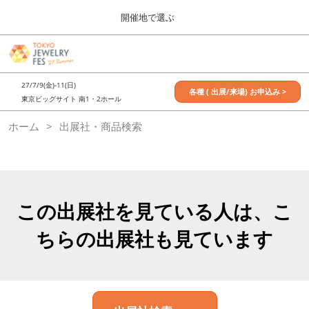
Press
ス
開催地で選ぶ
Escape
キ
to
ッ
close
7月_TOKYO JEWELRY FES
グ
プ
the
ロ
2027年07月09日
し
ー
menu.
東京ビッグサイト / Tokyo Big Sight, Japan
27/7/9(金)-11(日)
バ
各種 ( 出展/来場) お申込み >
て
東京ビッグサイト 南1・2ホール
ル
進
ナ
11月_OSAKA JEWELRY FES
ホーム
出展社・商品検索
ビ
む
2026年11月21日
ゲ
大阪南港ATCホール/ATC HALL
ー
シ
ョ
ン
を
この出展社を見ている人は、こ
折
り
ちらの出展社も見ています
た
た
む