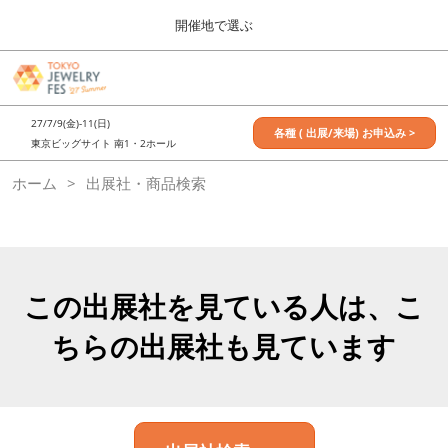
Press
ス
開催地で選ぶ
Escape
キ
to
ッ
close
7月_TOKYO JEWELRY FES
グ
プ
the
ロ
2027年07月09日
し
ー
menu.
東京ビッグサイト / Tokyo Big Sight, Japan
27/7/9(金)-11(日)
バ
各種 ( 出展/来場) お申込み >
て
東京ビッグサイト 南1・2ホール
ル
進
ナ
11月_OSAKA JEWELRY FES
ホーム
出展社・商品検索
ビ
む
2026年11月21日
ゲ
大阪南港ATCホール/ATC HALL
ー
シ
ョ
ン
を
この出展社を見ている人は、こ
折
り
ちらの出展社も見ています
た
た
む